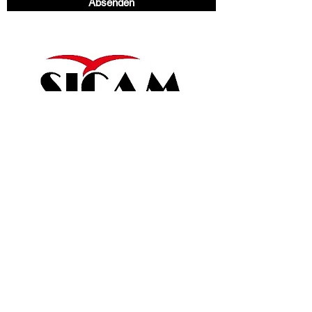
Absenden
©2019 Rund ums Rad Werkstattservice. Erstellt mit
Wix.com
Inhaber
Oliver Reinkober
Hüchtstr.23
59192 Bergkamen
Veranwortlicher im Sinne des Datenschutzes