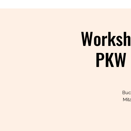
Worksh
PKW 
Buch
Mit