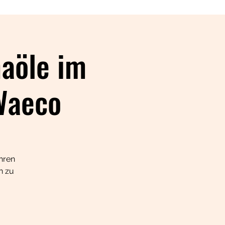
aöle im
Waeco
Ihren
n zu