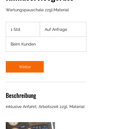
Wartungspauschale zzgl.Material
Auf
Anfrage
1 Std.
1
Auf Anfrage
S
t
Beim Kunden
d
Weiter
Beschreibung
inklusive Anfahrt, Arbeitszeit zzgl. Material